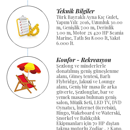
Teknik Bilgiler
Türk Bayraklı Ayna Kıç Gulet,
Yapım Yılı: 2016, Uzunluk 30.00
m, Genişlik 7.00 m, Derinlik
3.00 m, Motor 2x 420 HP Scania
Marine, Tatlı Su 8.000 lt, Yakıt
6.000 lt.
Konfor - Rekreasyon
Şezlong ve minderlerle
donatılmış geniş güneşlenme
alanı, Güneş tentesi, Barlı
Flybridge, Jakuzi ve Lounge
alanı, Geniş bir masa ile arka
güverte, Şezlonglar, bar ve
yemek masası bulunan geniş
salon, Müzik Seti, LED TV, DVD
Oynatıcı, İnternet (ücretsiz),
Ringo, Wakeboard ve Waterski,
Şnorkel ve Balıkçılık
Ekipmanları için 70 HP dıştan
takma motorlu Zodiac , 2 Kano.