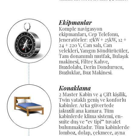
Ekipmanlar
Komple navigasyon
ekipmanları, Cep Telefonu,
Jeneratörler: 17kW + 25kW, 12 +
24 + 220 V, Can salı, Can
yelekleri, Yangın Söndürücüler,
Tam donanımlı mutfak, Bulaşık
makinesi, Filtre Kahve,
Buzdolabı, Derin Dondurucu,
Buzluklar, Buz Makinesi.
Konaklama
2 Master Kabin ve 4 Çift kişilik,
Twin yataklı geniş ve konforlu
kabinler. Arka güvertede
jakuzili ana kamara. Tüm
kabinlerde klima sistemi, en-
suite duş ve “ev tipi” tuvalet
bulunmaktadır. Tüm kabinlerde
lomboz, dolap, çekmece, ayna