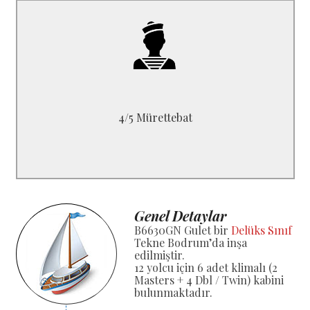
B6630GN
1 Kaptan, 1 Aşçı
1 Gemici, 1 Yardımcı
* Hostes ekstra *
4/5 Mürettebat
Genel Detaylar
B6630GN Gulet bir
Delüks Sınıf
Tekne Bodrum’da inşa
edilmiştir.
12 yolcu için 6 adet klimalı (2
Masters + 4 Dbl / Twin) kabini
bulunmaktadır.