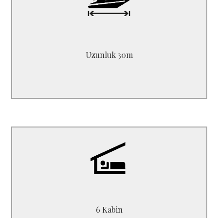
Uzunluk 30.00 m
Genişlik 7.00 m
Derinlik 3.00 m
Uzunluk 30m
B6630GN
2 Masters
4 * Double/Twin
* değiştirilebilir
6 Kabin