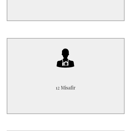
B6630GN
max kadar barındırabilir. 12 yolcu
12 Misafir