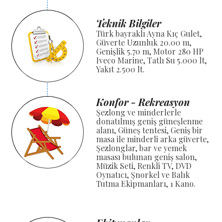
Teknik Bilgiler
Türk bayraklı Ayna Kıç Gulet,
Güverte Uzunluk 20.00 m,
Genişlik 5.70 m, Motor 280 HP
Iveco Marine, Tatlı Su 5.000 lt,
Yakıt 2.500 lt.
Konfor - Rekreasyon
Şezlong ve minderlerle
donatılmış geniş güneşlenme
alanı, Güneş tentesi, Geniş bir
masa ile minderli arka güverte,
Şezlonglar, bar ve yemek
masası bulunan geniş salon,
Müzik Seti, Renkli TV, DVD
Oynatıcı, Şnorkel ve Balık
Tutma Ekipmanları, 1 Kano.