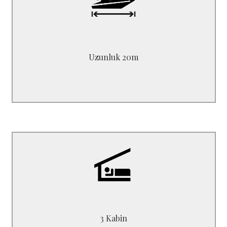
Uzunluk 20.00 m
Genişlik 5.70 m
Derinlik 2.40 m
Uzunluk 20m
B5320FA
1 Master + 2 Double
3 Kabin