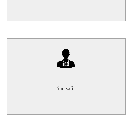
B5320FA
max kadar barındırabilir. 6 yolcu
6 misafir