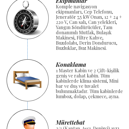
Ekipmanlar
Komple navigasyon
ekipmanları, Cep Telefonu,
Jeneratör 7,5 kW Onan, 12 + 24 +
220 V, Can salı, Can yelekleri,
Yangın Söndürücüler, Tam
donanımlı Mutfak, Bulaşık
Makinesi, Filtre Kahve,
Buzdolabı, Derin Dondurucu,
Buzluklar, Buz Makinesi.
Konaklama
1 Master Kabin ve 2 Çift-kişilik
geniş ve rahat kabin. Tüm
kabinlerde klima sistemi, Mini
bar ve duş ve tuvalet
bulunmaktadır. Tüm kabinlerde
lumboz, dolap, çekmece, ayna.
Mürettebat
2/3 (Kaptan, Aşçı, Denizci) ayrı