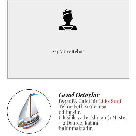
B5320FA
1 Kaptan, 1 Aşçı
1 Gemici ve / veya 1 Denizci
2/3 Mürettebat
Genel Detaylar
B5320FA Gulet bir
Lüks Sınıf
Tekne Fethiye’de inşa
edilmiştir.
6 kişilik 3 adet klimalı (1 Master
+ 2 Double) kabini
bulunmaktadır.