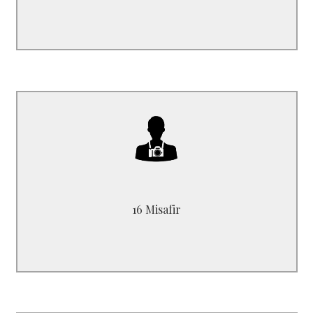
B5827P1
max kadar barındırabilir. 16 yolcu
16 Misafir