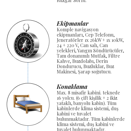
Rüzgar Sörfü.
Ekipmanlar
Komple navigasyon
ekipmanları, Cep Telefonu,
Jeneratörler 1x 26kW + 1x 10kW,
24 + 220 V, Can salı, Can
yelekleri, Yangın Söndürücüler,
Tam donanımlı Mutfak, Filtre
Kahve, Buzdolabı, Derin
Dondurucu, Buzluklar, Buz
Makinesi, Şarap soğutucu.
Konaklama
Max. 8 misafir kabini. teknede
16 yolcu. (6 çift kişilik + 2 ikiz
yataklı, banyolu kabin). Tüm
kabinlerde klima sistemi, duş
kabini ve tuvalet
bulunmaktadır. Tüm kabinlerde
klima sistemi, duş kabini ve
tuvalet bulunmaktadır.