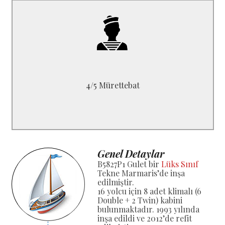
B5827P1
1 Kaptan, 1 Aşçı<br>
1 Gemici ve / veya 1 Denizci
4/5 Mürettebat
Genel Detaylar
B5827P1 Gulet bir
Lüks Sınıf
Tekne Marmaris’de inşa
edilmiştir.
16 yolcu için 8 adet klimalı (6
Double + 2 Twin) kabini
bulunmaktadır. 1993 yılında
inşa edildi ve 2012’de refit