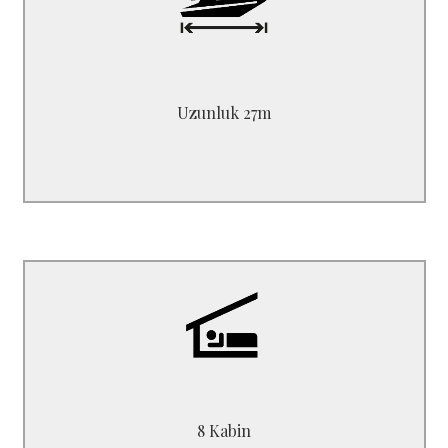
Uzunluk 27.00 m<br>
Genişlik 7.10 m<br>
Derinlik 2.70 m
Uzunluk 27m
B5827P1
6 Double + 2 Twin
8 Kabin