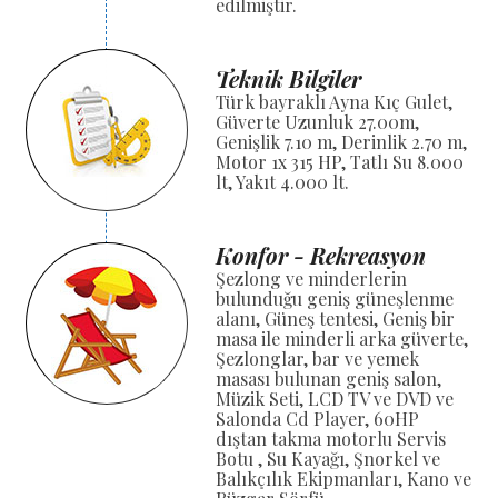
edilmiştir.
Teknik Bilgiler
Türk bayraklı Ayna Kıç Gulet,
Güverte Uzunluk 27.00m,
Genişlik 7.10 m, Derinlik 2.70 m,
Motor 1x 315 HP, Tatlı Su 8.000
lt, Yakıt 4.000 lt.
Konfor - Rekreasyon
Şezlong ve minderlerin
bulunduğu geniş güneşlenme
alanı, Güneş tentesi, Geniş bir
masa ile minderli arka güverte,
Şezlonglar, bar ve yemek
masası bulunan geniş salon,
Müzik Seti, LCD TV ve DVD ve
Salonda Cd Player, 60HP
dıştan takma motorlu Servis
Botu , Su Kayağı, Şnorkel ve
Balıkçılık Ekipmanları, Kano ve