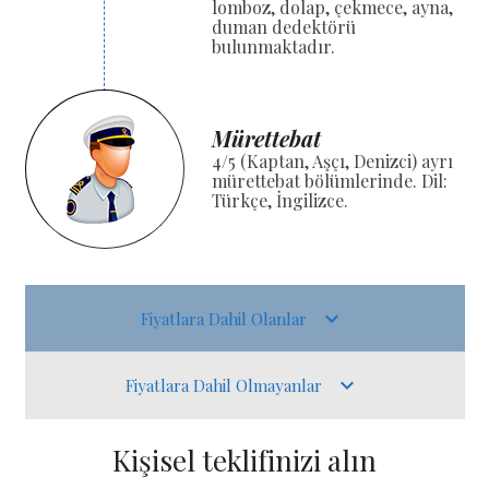
lomboz, dolap, çekmece, ayna,
duman dedektörü
bulunmaktadır.
Mürettebat
4/5 (Kaptan, Aşçı, Denizci) ayrı
mürettebat bölümlerinde. Dil:
Türkçe, İngilizce.
Fiyatlara Dahil Olanlar
Fiyatlara Dahil Olmayanlar
Kişisel teklifinizi alın