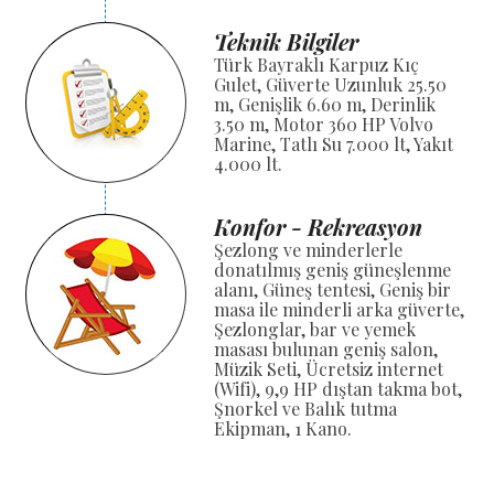
Teknik Bilgiler
Türk Bayraklı Karpuz Kıç
Gulet, Güverte Uzunluk 25.50
m, Genişlik 6.60 m, Derinlik
3.50 m, Motor 360 HP Volvo
Marine, Tatlı Su 7.000 lt, Yakıt
4.000 lt.
Konfor - Rekreasyon
Şezlong ve minderlerle
donatılmış geniş güneşlenme
alanı, Güneş tentesi, Geniş bir
masa ile minderli arka güverte,
Şezlonglar, bar ve yemek
masası bulunan geniş salon,
Müzik Seti, Ücretsiz internet
(Wifi), 9,9 HP dıştan takma bot,
Şnorkel ve Balık tutma
Ekipman, 1 Kano.