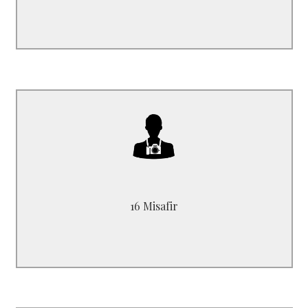
B4826YM
max kadar barındırabilir. 16 yolcu
16 Misafir