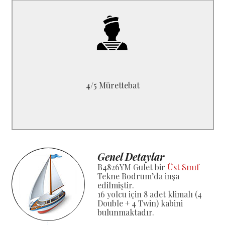
B4826YM
1 Kaptan, 1 Aşçı
1 Gemici, 1 Yardımcı
4/5 Mürettebat
Genel Detaylar
B4826YM Gulet bir
Üst Sınıf
Tekne Bodrum’da inşa
edilmiştir.
16 yolcu için 8 adet klimalı (4
Double + 4 Twin) kabini
bulunmaktadır.