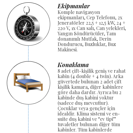
Ekipmanlar
Komple navigasyon
ekipmanları, Cep Telefonu, 2x
Jeneratörler 22,5 + 12,5 kW, 24 +
220 V, 1x Can salı, Can yelekleri,
Yangın Söndürücüler, Tam
donanımlı Mutfak, Derin
Dondurucu, Buzluklar, Buz
Makinesi.
Konaklama
8 adet çift-kişilik geniş ve rahat
kabin (4 double + 4 twin). Arka
güvertede bulunan 2 adet çift
kişilik kamara, diğer kabinlere
göre daha dardır. Ayrıca bu 2
kabinde duş kabini yoktur
(sadece duş mevcuttur).
Çocuklar veya gençler için
idealdir. Klima sistemi ve en-
suite duş kabini ve “ev tipi”
tuvaletler bulunan diğer tüm
kabinler. Tüm kabinlerde