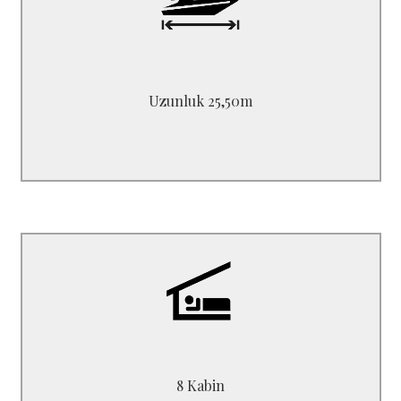
Uzunluk 25.50 m
Genişlik 6.60 m
Derinlik 3.50 m
Uzunluk 25,50m
B4826YM
4 Double + 4 Twin
8 Kabin